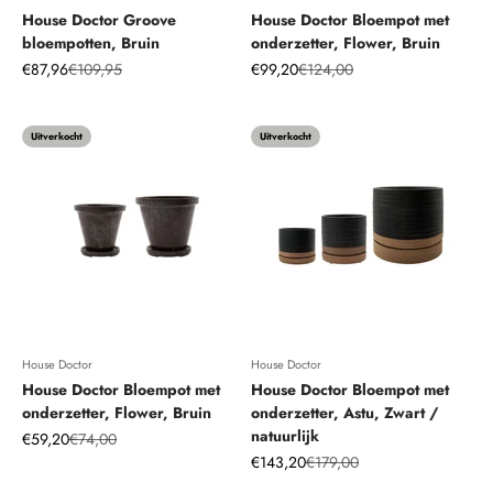
House Doctor Groove
House Doctor Bloempot met
bloempotten, Bruin
onderzetter, Flower, Bruin
Aanbiedingsprijs
Normale prijs
Aanbiedingsprijs
Normale prijs
€87,96
€109,95
€99,20
€124,00
Uitverkocht
Uitverkocht
House Doctor
House Doctor
House Doctor Bloempot met
House Doctor Bloempot met
onderzetter, Flower, Bruin
onderzetter, Astu, Zwart /
natuurlijk
Aanbiedingsprijs
Normale prijs
€59,20
€74,00
Aanbiedingsprijs
Normale prijs
€143,20
€179,00