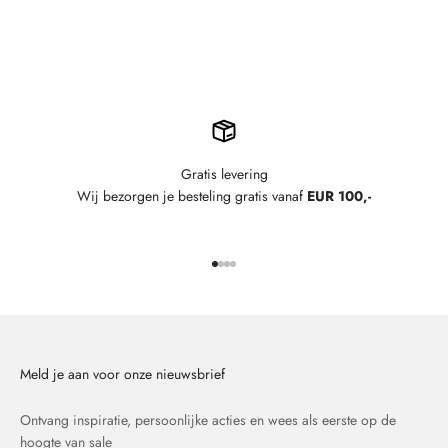
Gratis levering
Wij bezorgen je besteling gratis vanaf
EUR 100,-
Naar artikel 1
Naar artikel 2
Naar artikel 3
Naar artikel 4
Meld je aan voor onze nieuwsbrief
Ontvang inspiratie, persoonlijke acties en wees als eerste op de
hoogte van sale