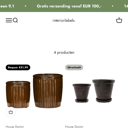
Naar inhoud
een 9,1
Gratis verzending vanaf EUR 100,-
14
Navigatiemenu openen
Zoeken openen
Winkel
interiorlabels.
4 producten
Bespaar €21,99
Uitverkocht
House Doctor
House Doctor