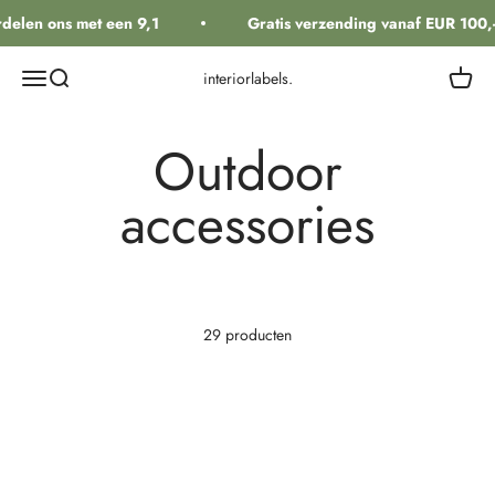
Naar inhoud
delen ons met een 9,1
Gratis verzending vanaf EUR 100,
Navigatiemenu openen
Zoeken openen
Winkel
interiorlabels.
Outdoor
accessories
29 producten
Bespaar €27,80
Bespaar €15,18