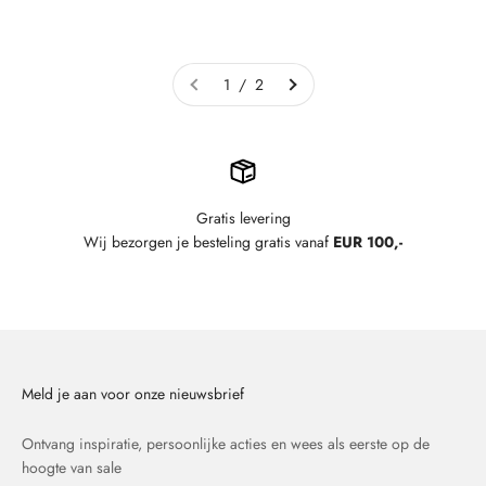
Aanbiedingsprijs
Normale prijs
Aanbiedingsprijs
Normale prijs
€37,52
€46,90
€111,20
€139,00
1 / 2
Gratis levering
Wij bezorgen je besteling gratis vanaf
EUR 100,-
Meld je aan voor onze nieuwsbrief
Ontvang inspiratie, persoonlijke acties en wees als eerste op de
hoogte van sale