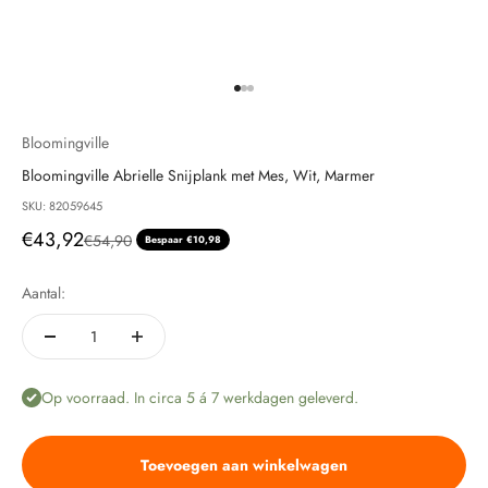
Naar artikel 1
Naar artikel 2
Naar artikel 3
Bloomingville
Bloomingville Abrielle Snijplank met Mes, Wit, Marmer
SKU: 82059645
Aanbiedingsprijs
€43,92
Normale prijs
€54,90
Bespaar €10,98
Aantal:
Op voorraad. In circa 5 á 7 werkdagen geleverd.
Toevoegen aan winkelwagen