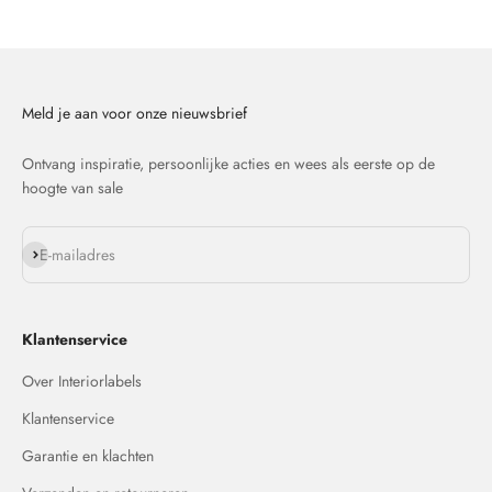
Naar artikel 1
Naar artikel 2
Naar artikel 3
Naar artikel 4
Meld je aan voor onze nieuwsbrief
Ontvang inspiratie, persoonlijke acties en wees als eerste op de
hoogte van sale
Abonneren
E-mailadres
Klantenservice
Over Interiorlabels
Klantenservice
Garantie en klachten