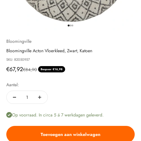
Naar artikel 1
Naar artikel 2
Naar artikel 3
Bloomingville
Bloomingville Acton Vloerkleed, Zwart, Katoen
SKU: 82050957
Aanbiedingsprijs
€67,92
Normale prijs
€84,90
Bespaar €16,98
Aantal:
Op voorraad. In circa 5 á 7 werkdagen geleverd.
Toevoegen aan winkelwagen