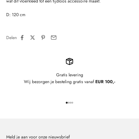
wat dit vloerkleed tot een tijdloos accessoire maakt.
D: 120 cm
Delen
Gratis levering
Wij bezorgen je besteling gratis vanaf
EUR 100,-
Naar artikel 1
Naar artikel 2
Naar artikel 3
Naar artikel 4
Meld je aan voor onze nieuwsbrief