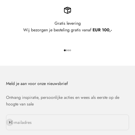
Gratis levering
Wij bezorgen je besteling gratis vanaf
EUR 100,-
Naar artikel 1
Naar artikel 2
Naar artikel 3
Naar artikel 4
Meld je aan voor onze nieuwsbrief
Ontvang inspiratie, persoonlijke acties en wees als eerste op de
hoogte van sale
Abonneren
E-mailadres