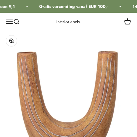
Naar inhoud
een 9,1
Gratis verzending vanaf EUR 100,-
14
Navigatiemenu openen
Zoeken openen
Winkel
interiorlabels.
In-/uitzoomen