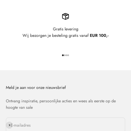
Gratis levering
Wij bezorgen je besteling gratis vanaf
EUR 100,-
Naar artikel 1
Naar artikel 2
Naar artikel 3
Naar artikel 4
Meld je aan voor onze nieuwsbrief
Ontvang inspiratie, persoonlijke acties en wees als eerste op de
hoogte van sale
Abonneren
E-mailadres