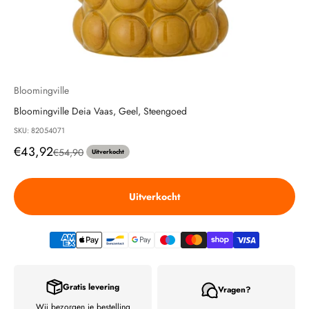
Bloomingville
Bloomingville Deia Vaas, Geel, Steengoed
SKU: 82054071
Aanbiedingsprijs
€43,92
Normale prijs
€54,90
Uitverkocht
Uitverkocht
Gratis levering
Vragen?
Wij bezorgen je bestelling