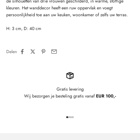
de silhouetten van drie vrouwen geschilderd, in warme, stoffige
kleuren.
Het wanddecor heeft een ruw oppervlak en voegt
persoonlijkheid toe aan uw keuken, woonkamer of zelfs uw terras.
H: 3 cm, D: 40 cm
Delen
Gratis levering
Wij bezorgen je besteling gratis vanaf
EUR 100,-
Naar artikel 1
Naar artikel 2
Naar artikel 3
Naar artikel 4