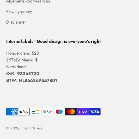
Algemene voorwaarden
Privacy policy
Disclaimer
Interiorlabels - Good design is everyone's right
Honderdland 528
2676LV Maasdijk
Nederland
KvK: 93368720
BTW: NL866369557B01
© 2026, interiorlabels..