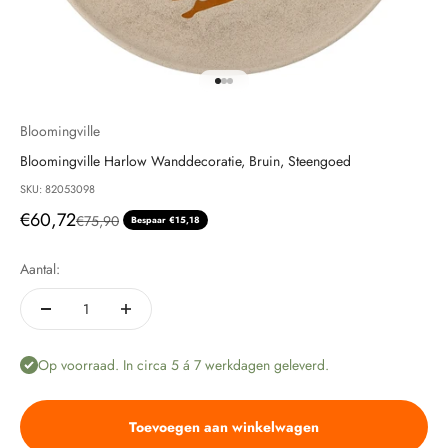
Naar artikel 1
Naar artikel 2
Naar artikel 3
Bloomingville
Bloomingville Harlow Wanddecoratie, Bruin, Steengoed
SKU: 82053098
Aanbiedingsprijs
€60,72
Normale prijs
€75,90
Bespaar €15,18
Aantal:
Op voorraad. In circa 5 á 7 werkdagen geleverd.
Toevoegen aan winkelwagen