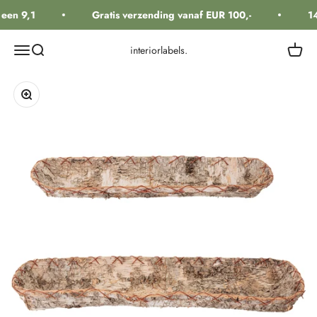
Naar inhoud
een 9,1
Gratis verzending vanaf EUR 100,-
14
Navigatiemenu openen
Zoeken openen
Winkel
interiorlabels.
In-/uitzoomen