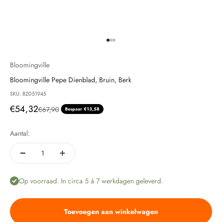
Naar artikel 1
Naar artikel 2
Naar artikel 3
Bloomingville
Bloomingville Pepe Dienblad, Bruin, Berk
SKU: 82051945
Aanbiedingsprijs
€54,32
Normale prijs
€67,90
Bespaar €13,58
Aantal:
Op voorraad. In circa 5 á 7 werkdagen geleverd.
Toevoegen aan winkelwagen