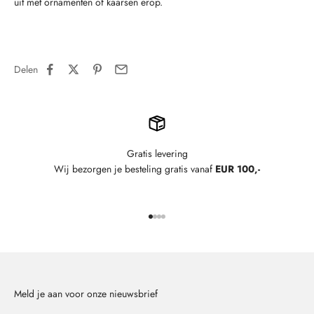
uit met ornamenten of kaarsen erop.
Delen
Gratis levering
Wij bezorgen je besteling gratis vanaf
EUR 100,-
Naar artikel 1
Naar artikel 2
Naar artikel 3
Naar artikel 4
Meld je aan voor onze nieuwsbrief