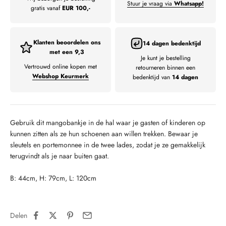
Stuur je vraag via
Whatsapp!
gratis vanaf
EUR 100,-
Klanten beoordelen ons
14 dagen bedenktijd
met een 9,3
Je kunt je bestelling
Vertrouwd online kopen met
retourneren binnen een
Webshop Keurmerk
bedenktijd van
14 dagen
Gebruik dit mangobankje in de hal waar je gasten of kinderen op
kunnen zitten als ze hun schoenen aan willen trekken. Bewaar je
sleutels en portemonnee in de twee lades, zodat je ze gemakkelijk
terugvindt als je naar buiten gaat.
B: 44cm, H: 79cm, L: 120cm
Delen