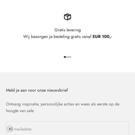
Gratis levering
Wij bezorgen je besteling gratis vanaf
EUR 100,-
Naar artikel 1
Naar artikel 2
Naar artikel 3
Naar artikel 4
Meld je aan voor onze nieuwsbrief
Ontvang inspiratie, persoonlijke acties en wees als eerste op de
hoogte van sale
Abonneren
E-mailadres