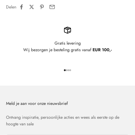
Delen
Gratis levering
Wij bezorgen je besteling gratis vanaf
EUR 100,-
Naar artikel 1
Naar artikel 2
Naar artikel 3
Naar artikel 4
Meld je aan voor onze nieuwsbrief
Ontvang inspiratie, persoonlijke acties en wees als eerste op de
hoogte van sale