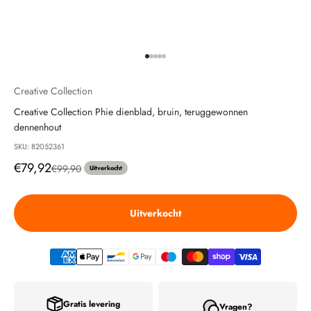
Naar artikel 1
Naar artikel 2
Naar artikel 3
Naar artikel 4
Naar artikel 5
Creative Collection
Creative Collection Phie dienblad, bruin, teruggewonnen
dennenhout
SKU: 82052361
Aanbiedingsprijs
€79,92
Normale prijs
€99,90
Uitverkocht
Uitverkocht
Gratis levering
Vragen?