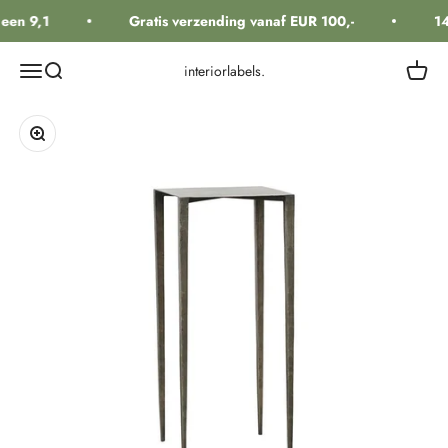
Naar inhoud
een 9,1
Gratis verzending vanaf EUR 100,-
14
Navigatiemenu openen
Zoeken openen
Winkel
interiorlabels.
In-/uitzoomen