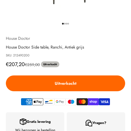
Naar artikel 1
Naar artikel 2
Naar artikel 3
Naar artikel 4
House Doctor
House Doctor Side table, Ranchi, Antiek grijs
SKU: 212490200
Aanbiedingsprijs
€207,20
Normale prijs
€259,00
Uitverkocht
Uitverkocht
Gratis levering
Vragen?
Wij bezorgen je bestelling