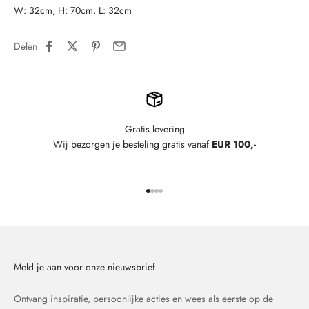
W: 32cm, H: 70cm, L: 32cm
Delen
Gratis levering
Wij bezorgen je besteling gratis vanaf
EUR 100,-
Naar artikel 1
Naar artikel 2
Naar artikel 3
Naar artikel 4
Meld je aan voor onze nieuwsbrief
Ontvang inspiratie, persoonlijke acties en wees als eerste op de