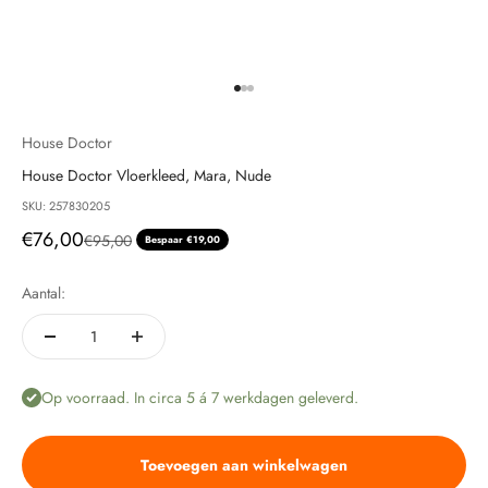
Naar artikel 1
Naar artikel 2
Naar artikel 3
House Doctor
House Doctor Vloerkleed, Mara, Nude
SKU: 257830205
Aanbiedingsprijs
€76,00
Normale prijs
€95,00
Bespaar €19,00
Aantal:
Op voorraad. In circa 5 á 7 werkdagen geleverd.
Toevoegen aan winkelwagen