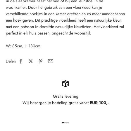
in de slaapkamer naast het bed of bij een leunstoel in de
woonkamer. Door het gebruik van een vloerkleed kun je
verschillende hoekjes in een kamer creëren en zo meer aandacht aan
een hoek geven. Dit prachtige vloerkleed heeft een natuurlijke kleur
met een patroon in dezelfde natuurlijke kleurtinten. Het vloerkleed zal
perfect in elk huis passen, ongeacht de woonstijl.
W: 85cm, L: 130cm
Delen
Gratis levering
Wij bezorgen je besteling gratis vanaf
EUR 100,-
Naar artikel 1
Naar artikel 2
Naar artikel 3
Naar artikel 4