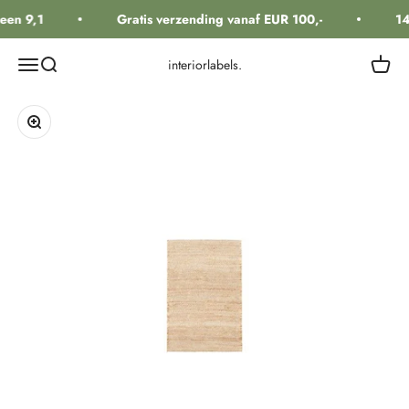
Naar inhoud
een 9,1
Gratis verzending vanaf EUR 100,-
14
Navigatiemenu openen
Zoeken openen
Winkel
interiorlabels.
In-/uitzoomen